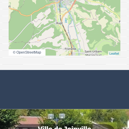
© OpenStreetMap
Leaflet
Numéros utiles
Commune de Joinville
Place Général Leclerc
52300 Joinville - FRANCE
.