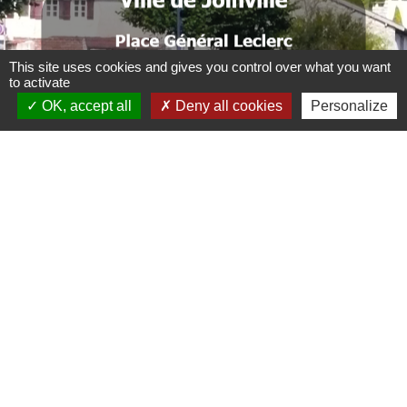
.
.
This site uses cookies and gives you control over what you want
to activate
.
OK, accept all
Deny all cookies
Personalize
.
.
. .
Liens
CCBJC Communauté de Communes du Bassin
de Joinville en Champagne
Préfecture de la Haute-Marne