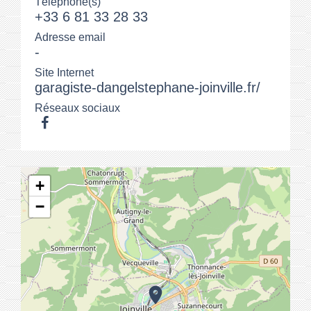
Téléphone(s)
+33 6 81 33 28 33
Adresse email
-
Site Internet
garagiste-dangelstephane-joinville.fr/
Réseaux sociaux
+
−
location_on