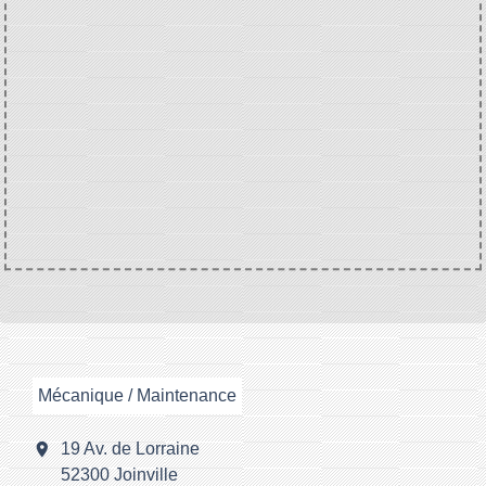
Mécanique / Maintenance
location_on
19 Av. de Lorraine
52300 Joinville