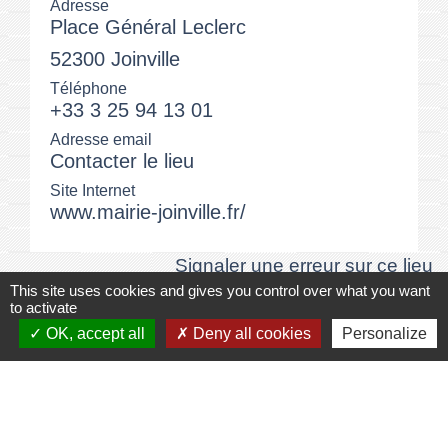
Adresse
Place Général Leclerc
52300 Joinville
Téléphone
+33 3 25 94 13 01
Adresse email
Contacter le lieu
Site Internet
www.mairie-joinville.fr/
Signaler une erreur sur ce lieu
This site uses cookies and gives you control over what you want
to activate
OK, accept all
Deny all cookies
Personalize
Numéros utiles
Commune de Joinville
Place Général Leclerc