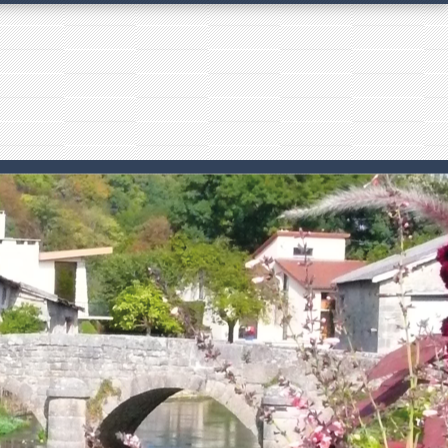
 .
.
.