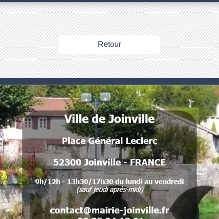
Retour
Numéros utiles
Commune de Joinville
Place Général Leclerc
52300 Joinville - FRANCE
 .
. 
. . 