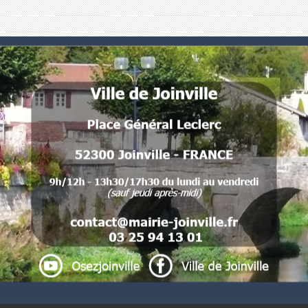
Numéros utiles
Commune de Joinville
Place Général Leclerc
52300 Joinville - FRANCE
 .
. 
. . 