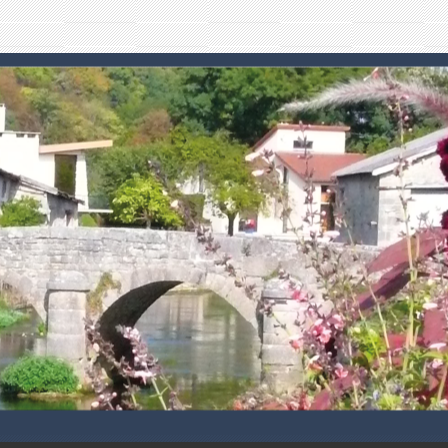
 .
.
.